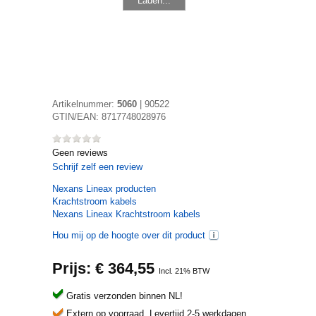
Laden...
Artikelnummer:
5060
|
90522
GTIN/EAN:
8717748028976
Geen reviews
Schrijf zelf een review
Nexans Lineax
producten
Krachtstroom kabels
Nexans Lineax Krachtstroom kabels
Hou mij op de hoogte over dit product
Prijs: €
364,55
Incl. 21% BTW
Gratis verzonden binnen NL!
Extern op voorraad.
Levertijd 2-5 werkdagen