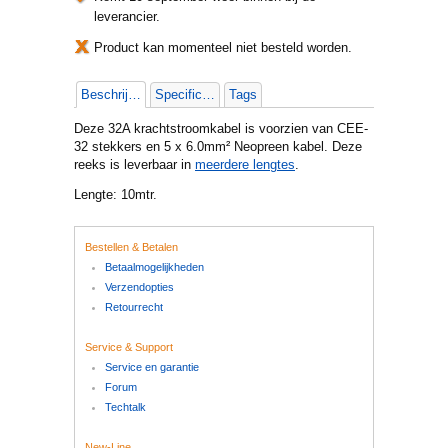
leverancier.
Product kan momenteel niet besteld worden.
Beschrijving
Specificaties
Tags
Deze 32A krachtstroomkabel is voorzien van CEE-
32 stekkers en 5 x 6.0mm² Neopreen kabel. Deze
reeks is leverbaar in
meerdere lengtes
.
Lengte: 10mtr.
Bestellen & Betalen
Betaalmogelijkheden
Verzendopties
Retourrecht
Service & Support
Service en garantie
Forum
Techtalk
New-Line