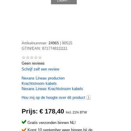
Laden...
Artikelnummer:
24965
|
90515
GTIN/EAN:
8717748111111
Geen reviews
Schrijf zelf een review
Nexans Lineax
producten
Krachtstroom kabels
Nexans Lineax Krachtstroom kabels
Hou mij op de hoogte over dit product
Prijs: €
178,40
Incl. 21% BTW
Gratis verzonden binnen NL!
Komt 10 september weer binnen bij de