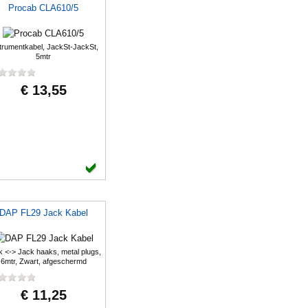
Procab CLA610/5
trumentkabel, JackSt-JackSt,
5mtr
€ 13,55
DAP FL29 Jack Kabel
 <-> Jack haaks, metal plugs,
6mtr, Zwart, afgeschermd
€ 11,25