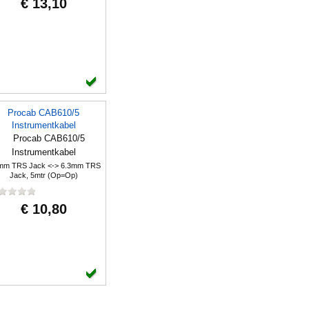
€ 13,10
Procab CAB610/5
Instrumentkabel
mm TRS Jack <-> 6.3mm TRS
Jack, 5mtr (Op=Op)
€ 10,80