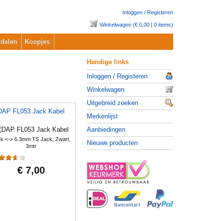
Inloggen / Registeren
Winkelwagen (€ 0,00 | 0 items)
delen
Koopjes
Handige links
Inloggen / Registeren
Winkelwagen
Uitgebreid zoeken
DAP FL053 Jack Kabel
Merkenlijst
Aanbiedingen
k <-> 6.3mm TS Jack, Zwart,
Nieuwe producten
3mtr
€ 7,00