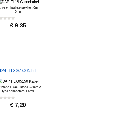
hte en haakse stekker, 6mm,
6mtr
€ 9,35
DAP FLX05150 Kabel
k mono > Jack mono 6.3mm X-
type connectors 1.5mtr
€ 7,20