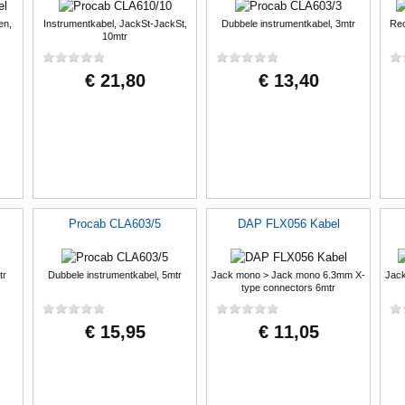
en,
Instrumentkabel, JackSt-JackSt,
Dubbele instrumentkabel, 3mtr
Rec
10mtr
€ 21,80
€ 13,40
Procab CLA603/5
DAP FLX056 Kabel
tr
Dubbele instrumentkabel, 5mtr
Jack mono > Jack mono 6.3mm X-
Jac
type connectors 6mtr
€ 15,95
€ 11,05