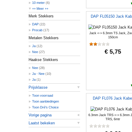
10 meter
(6)
++ Meer ++
15 meter
(1)
Merk Stekkers
DAP FL05150 Jack Kab
5 meter
(5)
DAP
(22)
Procab
(17)
Jack <-> 6.3mm TS Jack, Zwa
150cm
Metalen Stekkers
Ja
(12)
€ 5,75
Nee
(27)
Haakse Stekkers
Nee
(28)
Ja - Nee
(10)
Ja
(1)
Prijsklasse
Toon voorraad
DAP FL076 Jack Kabe
Toon aanbiedingen
Toon Dré's Choice
Vorige pagina
6.3mm Jack TRS <-> 6.3mm 
TRS, 6mtr
Laatst bekeken