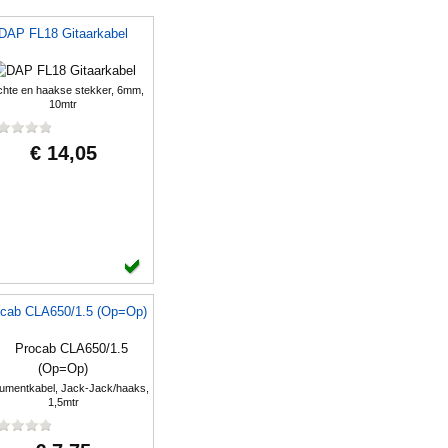
DAP FL18 Gitaarkabel
hte en haakse stekker, 6mm,
10mtr
€ 14,05
cab CLA650/1.5 (Op=Op)
rumentkabel, Jack-Jack/haaks,
1,5mtr