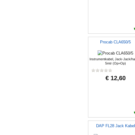
Procab CLA650/5
Instrumentkabel, Jack-Jack/h
5mtr (Op=Op)
€ 12,60
DAP FL28 Jack Kabel