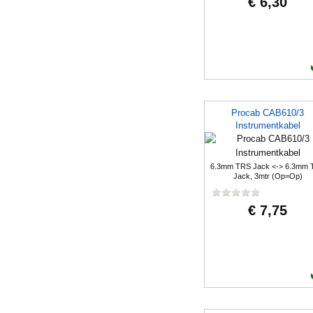
€ 6,30
Procab CAB610/3
Instrumentkabel
6.3mm TRS Jack <-> 6.3mm 
Jack, 3mtr (Op=Op)
€ 7,75