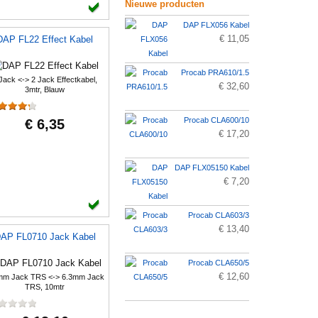
Nieuwe producten
DAP FLX056 Kabel
€ 11,05
DAP FL22 Effect Kabel
Procab PRA610/1.5
Jack <-> 2 Jack Effectkabel,
€ 32,60
3mtr, Blauw
Procab CLA600/10
€ 6,35
€ 17,20
DAP FLX05150 Kabel
€ 7,20
Procab CLA603/3
€ 13,40
AP FL0710 Jack Kabel
Procab CLA650/5
€ 12,60
mm Jack TRS <-> 6.3mm Jack
TRS, 10mtr