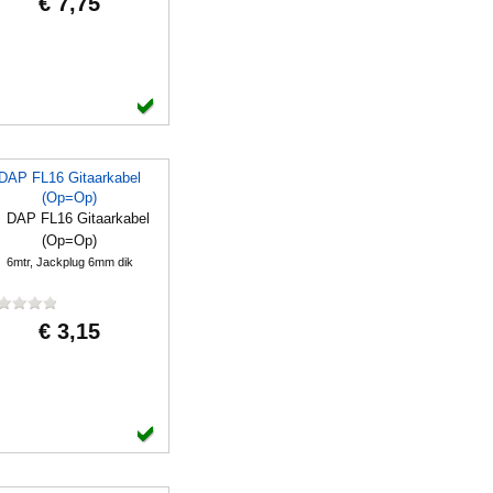
€ 7,75
DAP FL16 Gitaarkabel
(Op=Op)
6mtr, Jackplug 6mm dik
€ 3,15