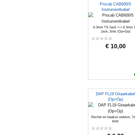
Procab CAB600/5
Instrumentkabel
6.3mm TS Jack <-> 6.3mm 
Jack, 5mtr (Op=Op)
€ 10,00
DAP FL19 Gitaarkabel
(Op=Op)
Rechte en haakse stekker, 7
6mtr