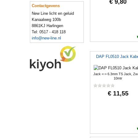
€ 9,80
Contactgevens
New Line licht en geluid
Kanaalweg 100b
8861KJ Harlingen
Tel: 0517 - 418 118
info@new-line.nl
DAP FL0510 Jack Kabe
Jack <-> 6.3mm TS Jack, Zwa
10mtr
€ 11,55