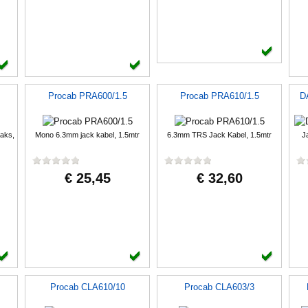
Procab PRA600/1.5
Procab PRA610/1.5
D
aaks,
Mono 6.3mm jack kabel, 1.5mtr
6.3mm TRS Jack Kabel, 1.5mtr
J
€ 25,45
€ 32,60
Procab CLA610/10
Procab CLA603/3