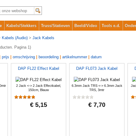
e
Kabels/Stekkers
Truss/Statieven
Beeld/Video
Tools e.d.
Onder
>
Kabels (Audio)
>
Jack Kabels
oducten. Pagina 1)
|
prijs
|
omschrijving
|
beoordeling
|
artikelnummer
|
datum
DAP FL22 Effect Kabel
DAP FL073 Jack Kabel
0mtr
2 Jack <-> 2 Jack Effectkabel,
6.3mm Jack TRS <-> 6.3mm Jack
Jac
150cm, Blauw
TRS, 3mtr
€ 5,15
€ 7,70