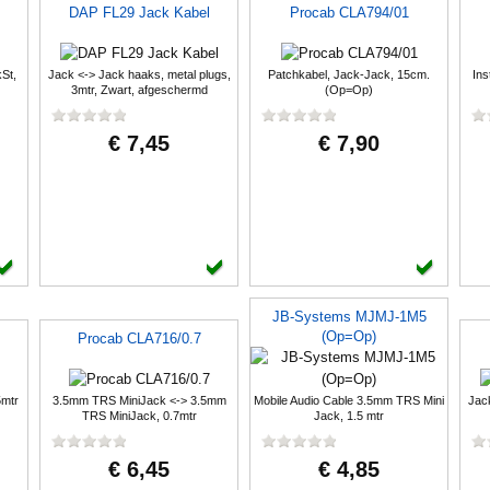
DAP FL29 Jack Kabel
Procab CLA794/01
St,
Jack <-> Jack haaks, metal plugs,
Patchkabel, Jack-Jack, 15cm.
Ins
3mtr, Zwart, afgeschermd
(Op=Op)
€ 7,45
€ 7,90
JB-Systems MJMJ-1M5
(Op=Op)
Procab CLA716/0.7
5mtr
3.5mm TRS MiniJack <-> 3.5mm
Mobile Audio Cable 3.5mm TRS Mini
Jack
TRS MiniJack, 0.7mtr
Jack, 1.5 mtr
€ 6,45
€ 4,85