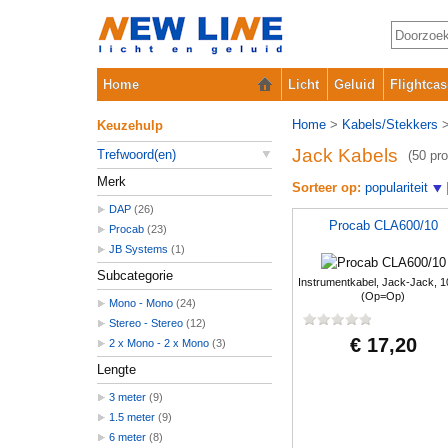
Home
Licht
Geluid
Flightcas
Home
>
Kabels/Stekkers
Keuzehulp
Jack Kabels
Trefwoord(en)
(50 pr
Merk
Sorteer op:
populariteit
DAP
(26)
Procab CLA600/10
Procab
(23)
JB Systems
(1)
Subcategorie
Instrumentkabel, Jack-Jack, 1
(Op=Op)
Mono - Mono
(24)
Stereo - Stereo
(12)
€ 17,20
2 x Mono - 2 x Mono
(3)
Lengte
3 meter
(9)
1.5 meter
(9)
6 meter
(8)