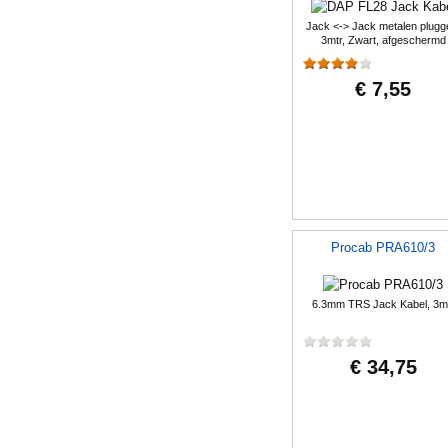
Jack <-> Jack metalen plugg
3mtr, Zwart, afgeschermd
€ 7,55
Procab PRA610/3
6.3mm TRS Jack Kabel, 3m
€ 34,75