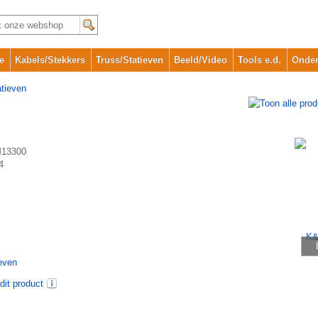
e
Kabels/Stekkers
Truss/Statieven
Beeld/Video
Tools e.d.
Onder
atieven
13300
4
even
dit product