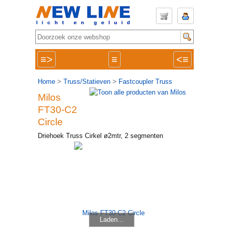
≡>
≡
<≡
Home
>
Truss/Statieven
>
Fastcoupler Truss
Milos
FT30-C2
Circle
Driehoek Truss Cirkel ø2mtr, 2 segmenten
Laden...