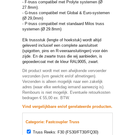
- F-truss compatibel met Prolyte systemen (Ø
27.8mm).
- G-truss compatibel met Global & Euro-systemen
(Ø 29,0mm)
- P-truss compatibel met standaard Milos truss
systemen (Ø 29.8mm)
Elk trussstuk (lengte of hoekstuk) wordt altijd
geleverd inclusief een complete aansluitset
(spigotten, pins en R-veeraansluitingen) voor één
zijde. En de zwarte truss die wij aanbieden, is
gepoedercoat met de kleur RAL9005, zwart.
Dit product wordt met een afwijkende vervoerder
verzonden (ivm gewicht en/of afmetingen).
Verzenden is alleen mogelijk naar een zakelijk
adres (waar elke werkdag iemand aanwezig is).
Rembours is niet mogelijk. Eventuele retourkosten
bedragen € 55,00 ex. BTW.
Vind vergelijkbare en/of gerelateerde producten.
Categorie: Fastcoupler Truss
Truss Reeks: F30 (FS30/FT30/FQ30)