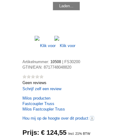
Laden...
Artikelnummer:
10508
|
FS30200
GTIN/EAN:
8717748048820
Geen reviews
Schrijf zelf een review
Milos
producten
Fastcoupler Truss
Milos Fastcoupler Truss
Hou mij op de hoogte over dit product
Prijs: €
124,55
Incl. 21% BTW