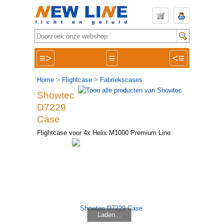
≡>
≡
<≡
Home
>
Flightcase
>
Fabriekscases
Showtec
D7229
Case
Flightcase voor 4x Helix M1000 Premium Line
Laden...