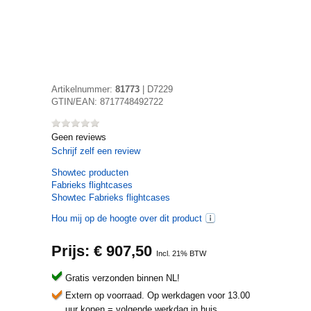
Artikelnummer:
81773
|
D7229
GTIN/EAN:
8717748492722
Geen reviews
Schrijf zelf een review
Showtec
producten
Fabrieks flightcases
Showtec Fabrieks flightcases
Hou mij op de hoogte over dit product
Prijs: €
907,50
Incl. 21% BTW
Gratis verzonden binnen NL!
Extern op voorraad.
Op werkdagen voor 13.00
uur kopen = volgende werkdag in huis