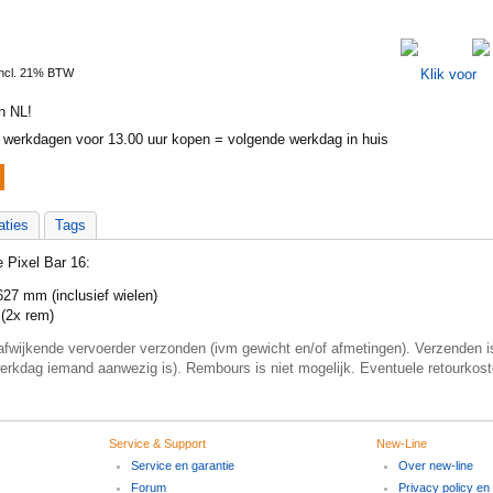
Incl. 21% BTW
n NL!
werkdagen voor 13.00 uur kopen = volgende werkdag in huis
aties
Tags
 Pixel Bar 16:
27 mm (inclusief wielen)
(2x rem)
afwijkende vervoerder verzonden (ivm gewicht en/of afmetingen). Verzenden is
werkdag iemand aanwezig is). Rembours is niet mogelijk. Eventuele retourkos
Service & Support
New-Line
Service en garantie
Over new-line
Forum
Privacy policy en