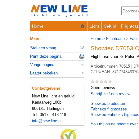
Home
Licht
Geluid
Flightcas
Home
>
Flightcase
>
Fabr
Menu
Showtec D7053 
Stel een vraag
Print deze pagina
Flightcase voor 8x Pulse P
Vorige pagina
Artikelnummer:
78515
|
D7
GTIN/EAN:
871774846370
Laatst bekeken
Geen reviews
Contactgevens
Schrijf zelf een review
New Line licht en geluid
Kanaalweg 100b
Showtec
producten
8861KJ Harlingen
Fabrieks flightcases
Tel: 0517 - 418 118
Showtec Fabrieks flightca
info@new-line.nl
Hou mij op de hoogte over 