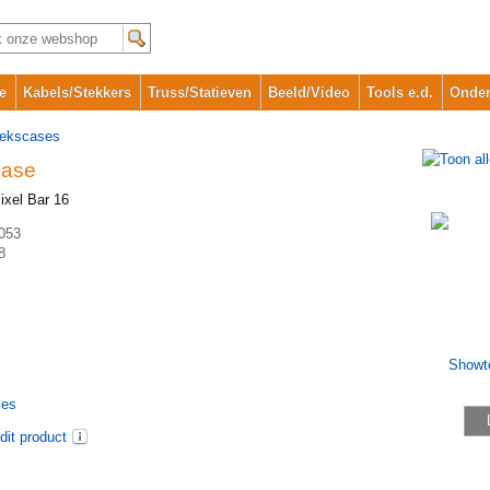
e
Kabels/Stekkers
Truss/Statieven
Beeld/Video
Tools e.d.
Onder
iekscases
Case
ixel Bar 16
053
8
ses
dit product