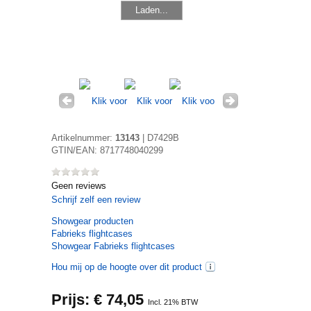
Laden...
Artikelnummer:
13143
|
D7429B
GTIN/EAN:
8717748040299
Geen reviews
Schrijf zelf een review
Showgear
producten
Fabrieks flightcases
Showgear Fabrieks flightcases
Hou mij op de hoogte over dit product
Prijs: €
74,05
Incl. 21% BTW