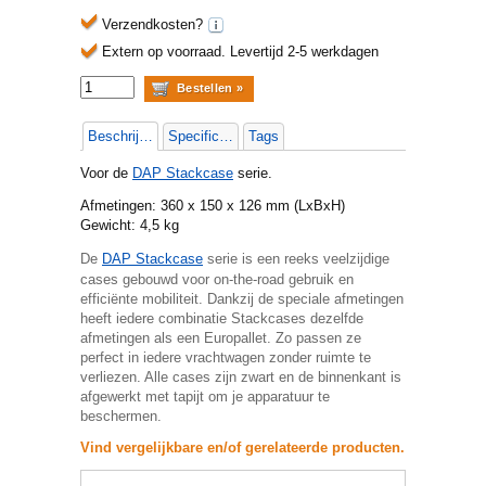
Verzendkosten?
Extern op voorraad.
Levertijd 2-5 werkdagen
Beschrijving
Specificaties
Tags
Voor de
DAP Stackcase
serie.
Afmetingen: 360 x 150 x 126 mm (LxBxH)
Gewicht: 4,5 kg
De
DAP Stackcase
serie is een reeks veelzijdige
cases gebouwd voor on-the-road gebruik en
efficiënte mobiliteit. Dankzij de speciale afmetingen
heeft iedere combinatie Stackcases dezelfde
afmetingen als een Europallet. Zo passen ze
perfect in iedere vrachtwagen zonder ruimte te
verliezen. Alle cases zijn zwart en de binnenkant is
afgewerkt met tapijt om je apparatuur te
beschermen.
Vind vergelijkbare en/of gerelateerde producten.