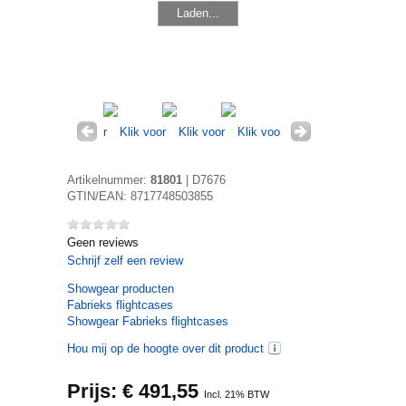
Laden...
Artikelnummer:
81801
|
D7676
GTIN/EAN:
8717748503855
Geen reviews
Schrijf zelf een review
Showgear
producten
Fabrieks flightcases
Showgear Fabrieks flightcases
Hou mij op de hoogte over dit product
Prijs: €
491,55
Incl. 21% BTW