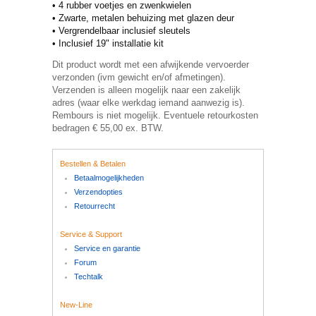
• 4 rubber voetjes en zwenkwielen
• Zwarte, metalen behuizing met glazen deur
• Vergrendelbaar inclusief sleutels
• Inclusief 19" installatie kit
Dit product wordt met een afwijkende vervoerder
verzonden (ivm gewicht en/of afmetingen).
Verzenden is alleen mogelijk naar een zakelijk
adres (waar elke werkdag iemand aanwezig is).
Rembours is niet mogelijk. Eventuele retourkosten
bedragen € 55,00 ex. BTW.
Bestellen & Betalen
Betaalmogelijkheden
Verzendopties
Retourrecht
Service & Support
Service en garantie
Forum
Techtalk
New-Line