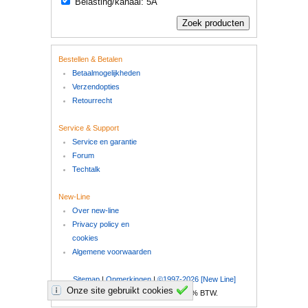
Belasting/kanaal: 5A
Bestellen & Betalen
Betaalmogelijkheden
Verzendopties
Retourrecht
Service & Support
Service en garantie
Forum
Techtalk
New-Line
Over new-line
Privacy policy en
cookies
Algemene voorwaarden
Sitemap
|
Opmerkingen
|
©1997-2026 [New Line]
Onze site gebruikt cookies
Al onze prijzen zijn inclusief 21% BTW.