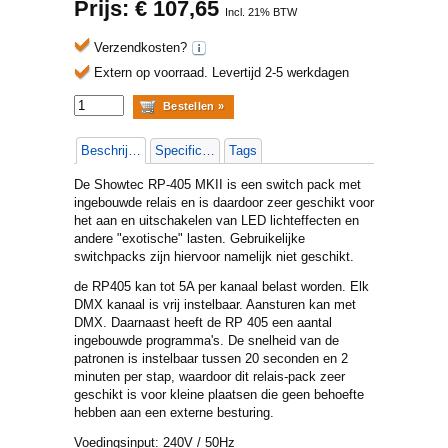
Prijs: €
107,65
Incl. 21% BTW
Verzendkosten?
Extern op voorraad.
Levertijd 2-5 werkdagen
Beschrijving
Specificaties
Tags
De Showtec RP-405 MKII is een switch pack met
ingebouwde relais en is daardoor zeer geschikt voor
het aan en uitschakelen van LED lichteffecten en
andere "exotische" lasten. Gebruikelijke
switchpacks zijn hiervoor namelijk niet geschikt.
de RP405 kan tot 5A per kanaal belast worden. Elk
DMX kanaal is vrij instelbaar. Aansturen kan met
DMX. Daarnaast heeft de RP 405 een aantal
ingebouwde programma's. De snelheid van de
patronen is instelbaar tussen 20 seconden en 2
minuten per stap, waardoor dit relais-pack zeer
geschikt is voor kleine plaatsen die geen behoefte
hebben aan een externe besturing.
Voedingsinput: 240V / 50Hz