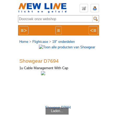
≡>
≡
<≡
Home
>
Flightcase
>
19" onderdelen
Showgear D7694
1u Cable Management With Cap
Laden...