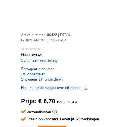
Artikelnummer:
86422
|
D7694
GTIN/EAN:
8717748503954
Geen reviews
Schrijf zelf een review
Showgear
producten
19" onderdelen
Showgear 19" onderdelen
Hou mij op de hoogte over dit product
Prijs: €
6,70
Incl. 21% BTW
Verzendkosten?
Extern op voorraad.
Levertijd 2-5 werkdagen