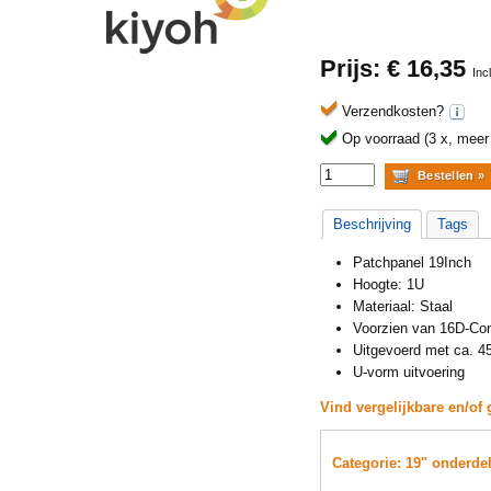
Prijs: €
16,35
Inc
Verzendkosten?
Op voorraad (3 x, meer b
Beschrijving
Tags
Patchpanel 19Inch
Hoogte: 1U
Materiaal: Staal
Voorzien van 16D-Con
Uitgevoerd met ca. 4
U-vorm uitvoering
Vind vergelijkbare en/of 
Categorie: 19" onderde