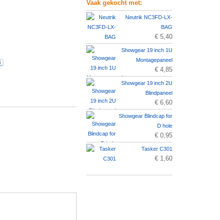
Vaak gekocht met:
Neutrik NC3FD-LX-
BAG
€ 5,40
Showgear 19 inch 1U
Montagepaneel
€ 4,85
Showgear 19 inch 2U
Blindpaneel
€ 6,60
Showgear Blindcap for
D hole
€ 0,95
Tasker C301
€ 1,60