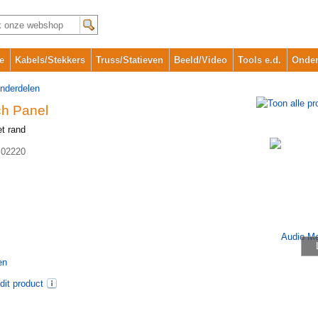
e
Kabels/Stekkers
Truss/Statieven
Beeld/Video
Tools e.d.
Onder
onderdelen
ch Panel
t rand
02220
en
dit product