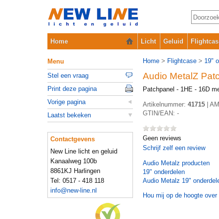
Home
Licht
Geluid
Flightcas
Home
>
Flightcase
>
19" 
Menu
Audio MetalZ Pat
Stel een vraag
Print deze pagina
Patchpanel - 1HE - 16D me
Vorige pagina
Artikelnummer:
41715
|
AM
GTIN/EAN:
-
Laatst bekeken
Geen reviews
Contactgevens
Schrijf zelf een review
New Line licht en geluid
Kanaalweg 100b
Audio Metalz
producten
8861KJ Harlingen
19" onderdelen
Tel: 0517 - 418 118
Audio Metalz 19" onderdel
info@new-line.nl
Hou mij op de hoogte over 