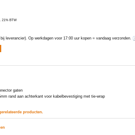
l. 21% BTW
ij leverancier).
Op werkdagen voor 17:00 uur kopen = vandaag verzonden.
nector gaten
5mm rand aan achterkant voor kabelbevestiging met tie-wrap
gerelateerde producten.
len