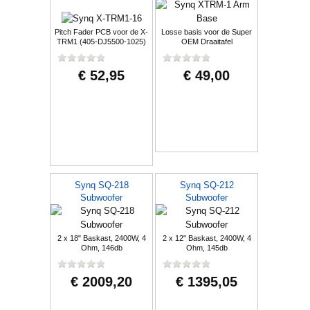
Pitch Fader PCB voor de X-
Losse basis voor de Super
TRM1 (405-DJ5500-1025)
OEM Draaitafel
€ 52,95
€ 49,00
Synq SQ-218
Synq SQ-212
Subwoofer
Subwoofer
2 x 18" Baskast, 2400W, 4
2 x 12" Baskast, 2400W, 4
Ohm, 146db
Ohm, 145db
€ 2009,20
€ 1395,05