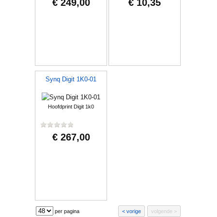
€ 249,00
€ 10,35
Synq Digit 1K0-01
Hoofdprint Digit 1k0
€ 267,00
per pagina
vorige
volgende