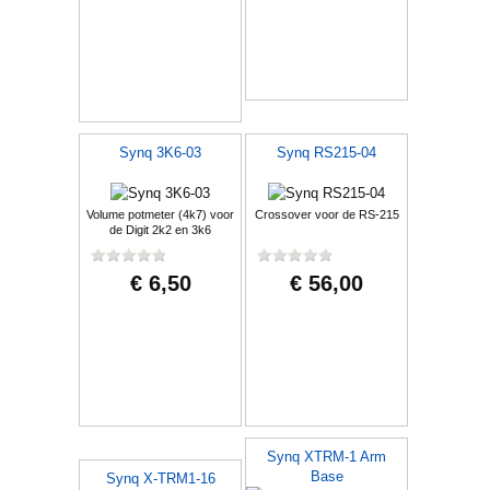
Synq 3K6-03
Synq RS215-04
Volume potmeter (4k7) voor
Crossover voor de RS-215
de Digit 2k2 en 3k6
€ 6,50
€ 56,00
Synq XTRM-1 Arm
Base
Synq X-TRM1-16