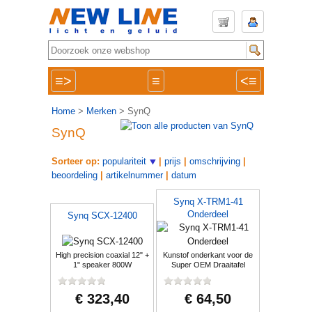
≡>
≡
<≡
Home
>
Merken
> SynQ
SynQ
Sorteer op:
populariteit
|
prijs
|
omschrijving
|
beoordeling
|
artikelnummer
|
datum
Synq X-TRM1-41
Onderdeel
Synq SCX-12400
High precision coaxial 12" +
Kunstof onderkant voor de
1" speaker 800W
Super OEM Draaitafel
€ 323,40
€ 64,50