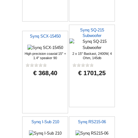
Synq SQ-215
Subwoofer
Synq SCX-15450
High precision coaxial 15" +
2 x 15" Baskast, 2400W, 4
1.4" speaker 90
Ohm, 145db
€ 368,40
€ 1701,25
Synq I-Sub 210
Synq RS215-06