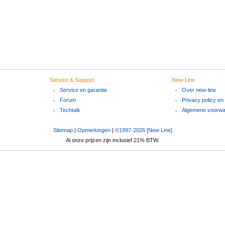
Service & Support
New-Line
Service en garantie
Over new-line
Forum
Privacy policy en
Techtalk
Algemene voorw
Sitemap
|
Opmerkingen
|
©1997-2026 [New Line]
Al onze prijzen zijn inclusief 21% BTW.