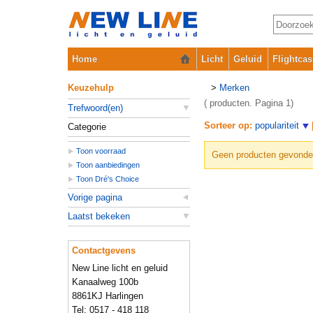
Home
Licht
Geluid
Flightcas
Keuzehulp
>
Merken
( producten. Pagina 1)
Trefwoord(en)
Sorteer op:
populariteit
Categorie
Toon voorraad
Geen producten gevonden 
Toon aanbiedingen
Toon Dré's Choice
Vorige pagina
Laatst bekeken
Contactgevens
New Line licht en geluid
Kanaalweg 100b
8861KJ Harlingen
Tel: 0517 - 418 118