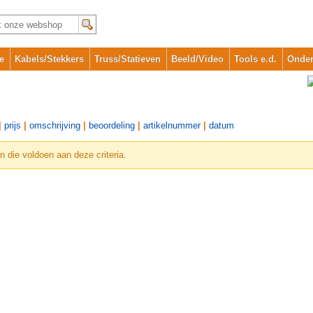
e
Kabels/Stekkers
Truss/Statieven
Beeld/Video
Tools e.d.
Onder
|
prijs
|
omschrijving
|
beoordeling
|
artikelnummer
|
datum
die voldoen aan deze criteria.