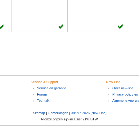
Service & Support
New-Line
Service en garantie
Over new-line
Forum
Privacy policy en
Techtalk
Algemene voorw
Sitemap
|
Opmerkingen
|
©1997-2026 [New Line]
Al onze prijzen zijn inclusief 21% BTW.