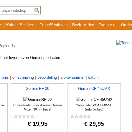
e
Kabels/Stekkers
Truss/Statieven
Beeld/Video
Tools e.d.
Onder
Pagina 1)
et het leveren van Gemini producten.
|
prijs
|
omschrijving
|
beoordeling
|
artikelnummer
|
datum
Gemini RF-30
Gemini CF-45UMX
ini
Cross-Fader voor diverse Gemini
Crossfader VCA UMX-SE
Mixer, 30mm travel
(refurbished)
€ 19,95
€ 29,95