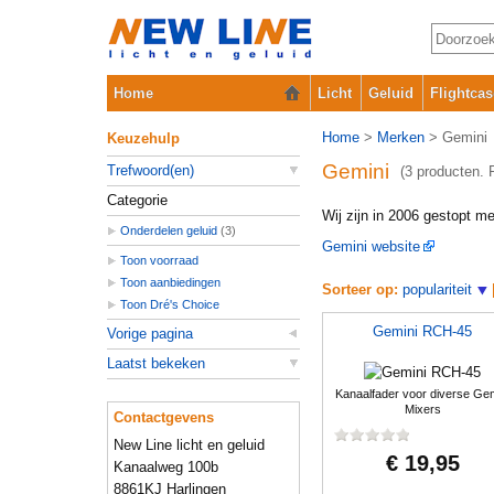
Home
Licht
Geluid
Flightcas
Home
>
Merken
> Gemini
Keuzehulp
Gemini
Trefwoord(en)
(3 producten. 
Categorie
Wij zijn in 2006 gestopt m
Onderdelen geluid
(3)
Gemini website
Toon voorraad
Toon aanbiedingen
Sorteer op:
populariteit
Toon Dré's Choice
Gemini RCH-45
Vorige pagina
Laatst bekeken
Kanaalfader voor diverse Gem
Mixers
Contactgevens
New Line licht en geluid
€ 19,95
Kanaalweg 100b
8861KJ Harlingen