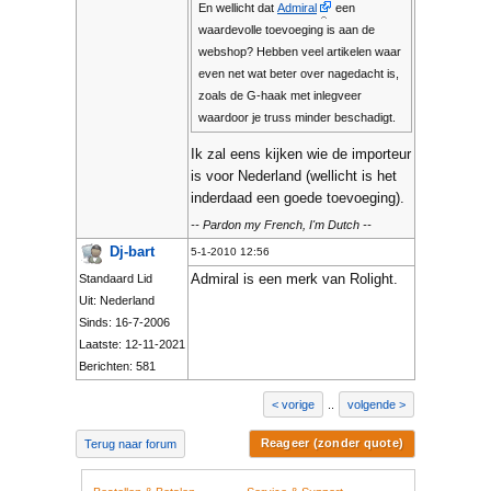
En wellicht dat
Admiral
een
waardevolle toevoeging is aan de
webshop? Hebben veel artikelen waar
even net wat beter over nagedacht is,
zoals de G-haak met inlegveer
waardoor je truss minder beschadigt.
Ik zal eens kijken wie de importeur
is voor Nederland (wellicht is het
inderdaad een goede toevoeging).
-- Pardon my French, I'm Dutch --
Dj-bart
5-1-2010 12:56
Admiral is een merk van Rolight.
Standaard Lid
Uit: Nederland
Sinds: 16-7-2006
Laatste: 12-11-2021
Berichten: 581
vorige
..
volgende
Reageer (zonder quote)
Terug naar forum