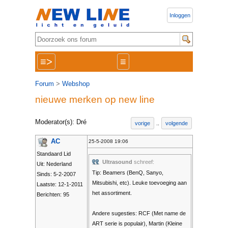
Inloggen
≡>
≡
Forum
>
Webshop
nieuwe merken op new line
Moderator(s): Dré
vorige
..
volgende
AC
25-5-2008 19:06
Standaard Lid
Ultrasound
schreef:
Uit: Nederland
Tip: Beamers (BenQ, Sanyo,
Sinds: 5-2-2007
Mitsubishi, etc). Leuke toevoeging aan
Laatste: 12-1-2011
het assortiment.
Berichten: 95
Andere sugesties: RCF (Met name de
ART serie is populair), Martin (Kleine