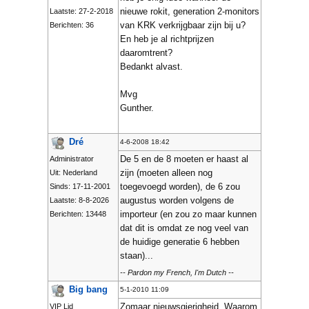
nieuwe rokit, generation 2-monitors
Laatste: 27-2-2018
van KRK verkrijgbaar zijn bij u?
Berichten: 36
En heb je al richtprijzen
daaromtrent?
Bedankt alvast.
Mvg
Gunther.
Dré
4-6-2008 18:42
De 5 en de 8 moeten er haast al
Administrator
zijn (moeten alleen nog
Uit: Nederland
toegevoegd worden), de 6 zou
Sinds: 17-11-2001
augustus worden volgens de
Laatste: 8-8-2026
importeur (en zou zo maar kunnen
Berichten: 13448
dat dit is omdat ze nog veel van
de huidige generatie 6 hebben
staan)...
-- Pardon my French, I'm Dutch --
Big bang
5-1-2010 11:09
Zomaar nieuwsgierigheid. Waarom
VIP Lid