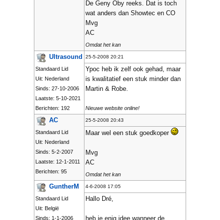
De Geny Oby reeks. Dat is toch
wat anders dan Showtec en CO
Mvg
AC
Omdat het kan
Ultrasound
25-5-2008 20:21
Ypoc heb ik zelf ook gehad, maar
Standaard Lid
is kwalitatief een stuk minder dan
Uit: Nederland
Martin & Robe.
Sinds: 27-10-2006
Laatste: 5-10-2021
Berichten: 192
Nieuwe website online!
AC
25-5-2008 20:43
Standaard Lid
Maar wel een stuk goedkoper
Uit: Nederland
Sinds: 5-2-2007
Mvg
Laatste: 12-1-2011
AC
Berichten: 95
Omdat het kan
GuntherM
4-6-2008 17:05
Hallo Dré,
Standaard Lid
Uit: België
heb je enig idee wanneer de
Sinds: 1-1-2006