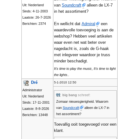
van
Soundcraft
alleen de LX-7
Uit: Nederland
in het assortiment?
Sinds: 4-11-2003
Laatste: 26-7-2026
En wellicht dat
Admiral
een
Berichten: 2374
waardevolle toevoeging is aan de
webshop? Hebben veel artikelen
waar even net wat beter over
nagedacht is, zoals de G-haak
met inlegveer waardoor je truss
minder beschadigt.
It's time to play the music, It's time to light
the lights..
Dré
5-1-2010 12:50
Administrator
big bang
schreef:
Uit: Nederland
Zomaar nieuwsgierigheid. Waarom
Sinds: 17-11-2001
van
Soundcraft
alleen de LX-7 in
Laatste: 8-8-2026
het assortiment?
Berichten: 13448
Toevallig ooit toegevoegd voor een
klant.