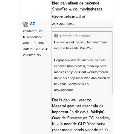
bied dan alleen de bekende
ShowTec & co. movingheads.
Nieuwe website online!
AC
25-5-2008 19:32
Standaard Lid
Ultrasound
schreef:
Uit: Nederland
Die had ik ook gezien, had met meer
Sinds: 5-2-2007
over de bekende Mac-250.
Laatste: 12-1-2011
Berichten: 95
Begrijp ook wel dat men die niet via
een webshop besteld, maar op deze
manier kan je de klant wel informeren
dat je als shop meer bied dan alleen de
bekende ShowTec & co.
movingheads.
Dat is dan wel weer zo..
Meestal gaat het direct via de
importeur (in dit geval fairlight)
Over de Showtec en CO headjes,
Kijk is naar de GLP Ypoc serie
(zeer mooie heads voor de prijs)