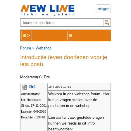
Inloggen
≡>
≡
Forum
>
Webshop
Introductie (even doorlezen voor je
iets post).
Moderator(s): Dré
Dré
16-7-2003 17:51
Welkom in ons webshop forum. Hier
Administrator
kun je vragen stellen over de
Uit: Nederland
producten in de webshop.
Sinds: 17-11-2001
Laatste: 6-8-2026
Een aantal vaak gestelde vragen
Berichten: 13448
kunnen we reeds in dit intro
beantwoorden: