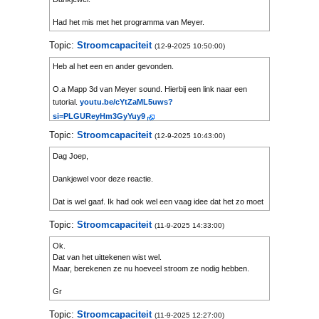
Had het mis met het programma van Meyer.
Topic:
Stroomcapaciteit
(12-9-2025 10:50:00)
Heb al het een en ander gevonden.
O.a Mapp 3d van Meyer sound. Hierbij een link naar een
tutorial.
youtu.be/cYtZaML5uws?
si=PLGUReyHm3GyYuy9
Topic:
Stroomcapaciteit
(12-9-2025 10:43:00)
Dag Joep,
Dankjewel voor deze reactie.
Dat is wel gaaf. Ik had ook wel een vaag idee dat het zo moet
gaan. Neem aan dat dan merkgebonden is. Heb je ook een
Topic:
Stroomcapaciteit
idee welke programma’s hiervoor gebruikt worden.
(11-9-2025 14:33:00)
Ok.
Vr gr
Dat van het uittekenen wist wel.
Maar, berekenen ze nu hoeveel stroom ze nodig hebben.
Jan
Gr
Topic:
Stroomcapaciteit
Jan
(11-9-2025 12:27:00)