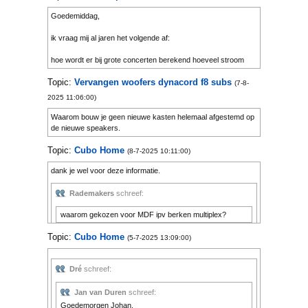
Goedemiddag,
ik vraag mij al jaren het volgende af:
hoe wordt er bij grote concerten berekend hoeveel stroom
capaciteit nodig is om de P.a. en lichtinstallatie te laten
Topic:
Vervangen woofers dynacord f8 subs
werken. iemand hier ervaring mee of weet hoe het dit wordt
(7-8-
gedaan.
2025 11:06:00)
vr gr
Waarom bouw je geen nieuwe kasten helemaal afgestemd op
de nieuwe speakers.
Jan
Topic:
Cubo Home
(8-7-2025 10:11:00)
dank je wel voor deze informatie.
Rademakers
schreef:
waarom gekozen voor MDF ipv berken multiplex?
Je kunt em van berken maken als je wilt, akoestisch
Topic:
Cubo Home
(5-7-2025 13:09:00)
gezien heeft het voor een home sub geen
noemenswaardige voor of nadelen. Wel zal berken een
stuk duurder zijn dan de 12 - 14 Euro aan MDF die hier
Dré
schreef:
gebruikt wordt.
Jan van Duren
schreef:
Ik heb Cubo Home getest met de 18 Sound 12W700,
Goedemorgen Johan,