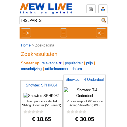
≡>
≡
<≡
Home
> Zoekpagina
Zoekresultaten
Sorteer op:
relevantie
|
populariteit
|
prijs
|
omschrijving
|
artikelnummer
|
datum
Showtec T-4 Onderdeel
Showtec SPHK084
Triac print voor de T-4
Processorprint V2 voor de
Sliding ShowBar (V1 variant)
Sliding ShowBar (SMD)
€ 18,65
€ 30,05