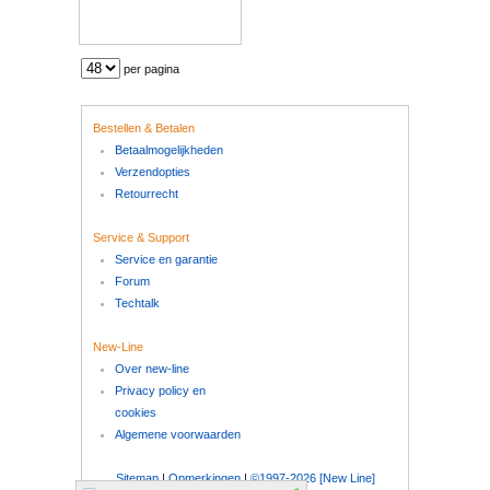
per pagina
Bestellen & Betalen
Betaalmogelijkheden
Verzendopties
Retourrecht
Service & Support
Service en garantie
Forum
Techtalk
New-Line
Over new-line
Privacy policy en
cookies
Algemene voorwaarden
Sitemap
|
Opmerkingen
|
©1997-2026 [New Line]