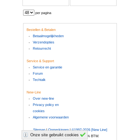
per pagina
Bestellen & Betalen
Betaalmogelijkheden
Verzendopties
Retourrecht
Service & Support
Service en garantie
Forum
Techtalk
New-Line
Over new-line
Privacy policy en
cookies
Algemene voorwaarden
Sitemap
|
Opmerkingen
|
©1997-2026 [New Line]
Onze site gebruikt cookies
Al onze prijzen zijn inclusief 21% BTW.