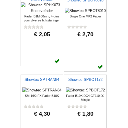
Showtec SPBOT8010
Fader B1M 60mm, 4-pins
Single One MK2 Fader
voor diverse lichtsturingen
€ 2,05
€ 2,70
Showtec SPTRAN84
Showtec SPBOT172
SM-16/2 FX Fader B10K
Fader B10K DC4 CT110 DJ
Mingle
€ 4,30
€ 1,80