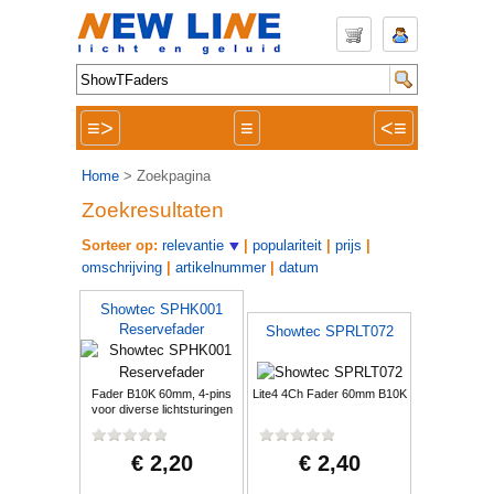
≡>
≡
<≡
Home
> Zoekpagina
Zoekresultaten
Sorteer op:
relevantie
|
populariteit
|
prijs
|
omschrijving
|
artikelnummer
|
datum
Showtec SPHK001
Reservefader
Showtec SPRLT072
Fader B10K 60mm, 4-pins
Lite4 4Ch Fader 60mm B10K
voor diverse lichtsturingen
€ 2,20
€ 2,40