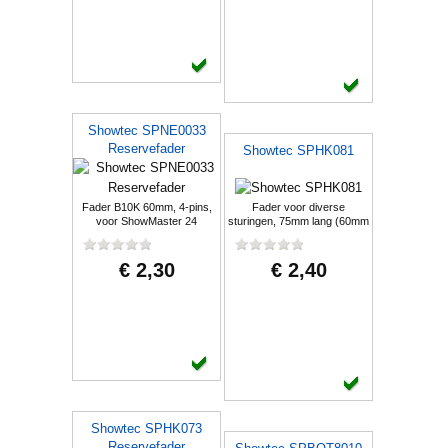
Showtec SPNE0033
Reservefader
Showtec SPHK081
Fader B10K 60mm, 4-pins,
Fader voor diverse
voor ShowMaster 24
sturingen, 75mm lang (60mm
travel)
€ 2,30
€ 2,40
Showtec SPHK073
Reservefader