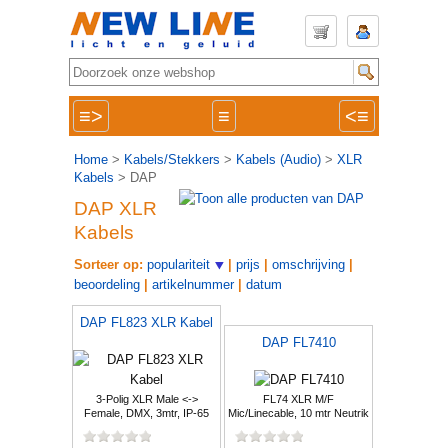
≡>
≡
<≡
Home
>
Kabels/Stekkers
>
Kabels (Audio)
>
XLR
Kabels
> DAP
DAP XLR
Kabels
Sorteer op:
populariteit
|
prijs
|
omschrijving
|
beoordeling
|
artikelnummer
|
datum
DAP FL823 XLR Kabel
DAP FL7410
3-Polig XLR Male <->
FL74 XLR M/F
Female, DMX, 3mtr, IP-65
Mic/Linecable, 10 mtr Neutrik