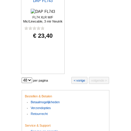
DAP FL743
FL74 XLR M/F
Mic/Linecable, 3 mtr Neutrik
€ 23,40
per pagina
vorige
volgende
Bestellen & Betalen
Betaalmogelijkheden
Verzendopties
Retourrecht
Service & Support