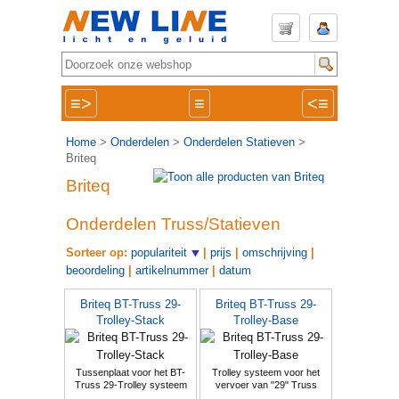
≡>
≡
<≡
Home
>
Onderdelen
>
Onderdelen Statieven
>
Briteq
Briteq
Onderdelen Truss/Statieven
Sorteer op:
populariteit
|
prijs
|
omschrijving
|
beoordeling
|
artikelnummer
|
datum
Briteq BT-Truss 29-
Briteq BT-Truss 29-
Trolley-Stack
Trolley-Base
Tussenplaat voor het BT-
Trolley systeem voor het
Truss 29-Trolley systeem
vervoer van "29" Truss