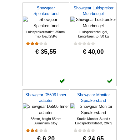
Showgear
Showgear Luidspreker
Speakerstand
Muurbeugel
Luidsprekerstatief, 35mm,
Luidsprekerbeugel,
max load 25Kg
kantelbaar, tot 50 kg
belastbaar
€ 35,55
€ 40,00
Showgear D5506 Inner
Showgear Monitor
adapter
Speakerstand
35mm, height 85mm
Studio Monitor Stand /
Aluminium alloy
Luidsprekerstatief, 20kg
belastbaar
€ 6,20
€ 24,65