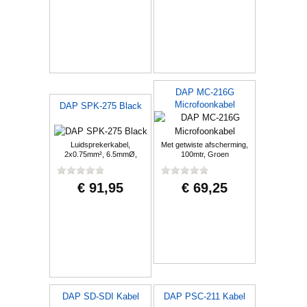
DAP MC-216G
Microfoonkabel
DAP SPK-275 Black
Luidsprekerkabel,
Met getwiste afscherming,
2x0.75mm², 6.5mmØ,
100mtr, Groen
100mtr, Zwart
€ 91,95
€ 69,25
DAP SD-SDI Kabel
DAP PSC-211 Kabel