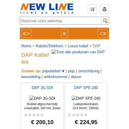
≡>
≡
<≡
Home
>
Kabels/Stekkers
>
Losse kabel
> DAP
DAP Kabel
los
Sorteer op:
populariteit
|
prijs
|
omschrijving
|
beoordeling
|
artikelnummer
|
datum
DAP 3G-SDI
DAP SPE-240
Dubbel afgeschermde
Luidsprekerkabel,
coaxkabel, 100 mtr, Zwart
2x4.0mm², 100mtr,
Rood/Zwart
€ 200,10
€ 224,95