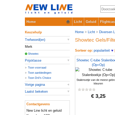
Home
Licht
Geluid
Flightcas
Home
>
Licht
>
Diversen L
Keuzehulp
Showtec Gels/Filt
Trefwoord(en)
Merk
Sorteer op:
populariteit
Showtec
Showtec C-tube Stalenbo
Prijsklasse
(Op=Op)
Toon voorraad
Toon aanbiedingen
Toon Dré's Choice
Stalensetje van de meest gebru
kleuren
Vorige pagina
Laatst bekeken
€ 3,25
Contactgevens
New Line licht en geluid