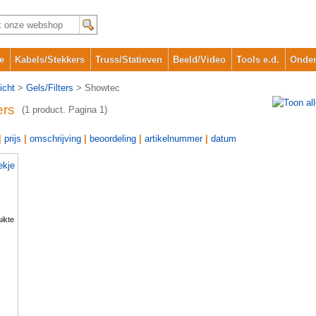
e
Kabels/Stekkers
Truss/Statieven
Beeld/Video
Tools e.d.
Onder
icht
>
Gels/Filters
> Showtec
ers
(1 product. Pagina 1)
|
prijs
|
omschrijving
|
beoordeling
|
artikelnummer
|
datum
ekje
ikte