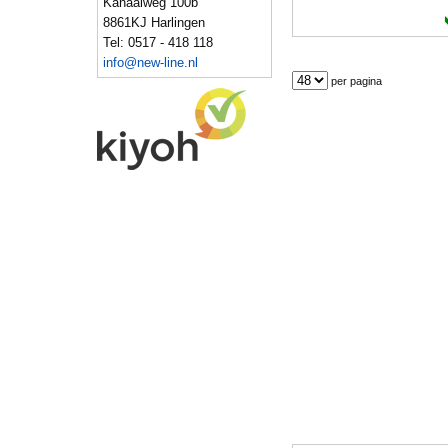
Kanaalweg 100b
8861KJ Harlingen
Tel: 0517 - 418 118
info@new-line.nl
per pagina