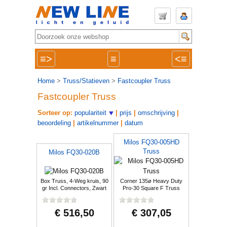
≡>
≡
<≡
Home
>
Truss/Statieven
>
Fastcoupler Truss
Fastcoupler Truss
Sorteer op:
populariteit
|
prijs
|
omschrijving
|
beoordeling
|
artikelnummer
|
datum
Milos FQ30-005HD
Truss
Milos FQ30-020B
Box Truss, 4-Weg kruis, 90
Corner 135ø Heavy Duty
gr Incl. Connectors, Zwart
Pro-30 Square F Truss
€ 516,50
€ 307,05