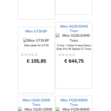
Milos GQ30-024HD
Truss
Milos GT30-BP
Base plate for GT30
Cross + Down 5-weg Heavy
Duty Pro-30 Square G Truss
€ 105,85
€ 644,75
Milos GQ30-150HD
Milos FQ30-004HD
Truss
Truss