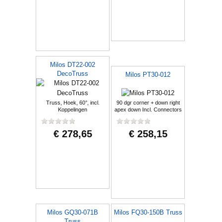
Milos DT22-002
DecoTruss
Milos PT30-012
Truss, Hoek, 60°, incl.
90 dgr corner + down right
Koppelingen
apex down Incl. Connectors
€ 278,65
€ 258,15
Milos GQ30-071B
Milos FQ30-150B Truss
Truss