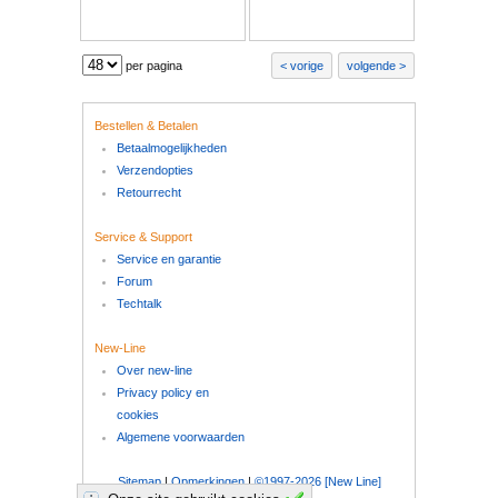
per pagina
vorige
volgende
Bestellen & Betalen
Betaalmogelijkheden
Verzendopties
Retourrecht
Service & Support
Service en garantie
Forum
Techtalk
New-Line
Over new-line
Privacy policy en
cookies
Algemene voorwaarden
Sitemap
|
Opmerkingen
|
©1997-2026 [New Line]