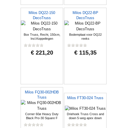
Milos DQ22-150
Milos DQ22-BP
DecoTruss
DecoTruss
Box Truss, Recht, 150cm,
Bodemplaat voor DQ22
Incl.Koppelingen
reeks
€ 221,20
€ 115,35
Milos FQ30-002HDB
Truss
Milos FT30-024 Truss
Corner 60ø Heavy Duty
Driehoek Truss Cross and
Black Pro-30 Square F
down 5-weg apex down
Truss