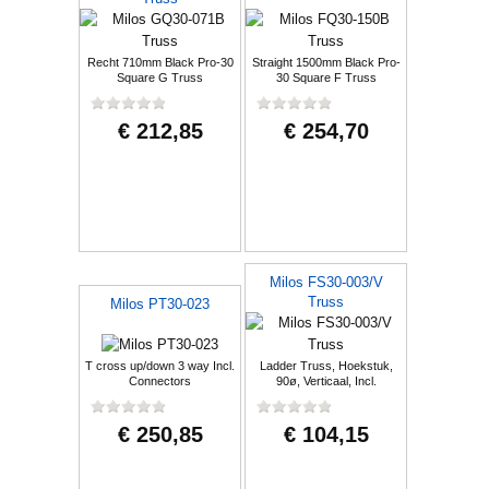
Recht 710mm Black Pro-30
Straight 1500mm Black Pro-
Square G Truss
30 Square F Truss
€ 212,85
€ 254,70
Milos FS30-003/V
Truss
Milos PT30-023
T cross up/down 3 way Incl.
Ladder Truss, Hoekstuk,
Connectors
90ø, Verticaal, Incl.
Koppelingen
€ 250,85
€ 104,15