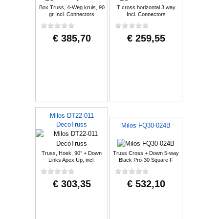
Box Truss, 4-Weg kruis, 90
T cross horizontal 3 way
gr Incl. Connectors
Incl. Connectors
€ 385,70
€ 259,55
Milos DT22-011
DecoTruss
Milos FQ30-024B
Truss, Hoek, 90° + Down
Truss Cross + Down 5-way
Links Apex Up, incl.
Black Pro-30 Square F
Koppelingen
Truss
€ 303,35
€ 532,10