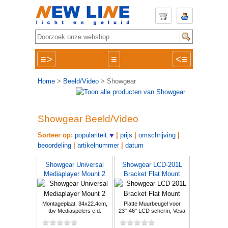
≡>
≡
<≡
Home
>
Beeld/Video
> Showgear
Showgear Beeld/Video
Sorteer op:
populariteit
|
prijs
|
omschrijving
|
beoordeling
|
artikelnummer
|
datum
Showgear Universal
Showgear LCD-201L
Mediaplayer Mount 2
Bracket Flat Mount
Montageplaat, 34x22.4cm,
Platte Muurbeugel voor
tbv Mediaspelers e.d.
23"-46" LCD scherm, Vesa
(Op=Op)
50 t/m 200