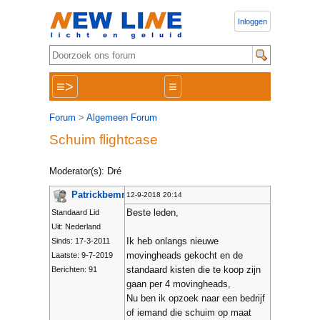
Inloggen
≡>
≡
Forum
>
Algemeen Forum
Schuim flightcase
Moderator(s): Dré
Patrickbemmel
12-9-2018 20:14
Beste leden,
Standaard Lid
Uit: Nederland
Ik heb onlangs nieuwe
Sinds: 17-3-2011
movingheads gekocht en de
Laatste: 9-7-2019
standaard kisten die te koop zijn
Berichten: 91
gaan per 4 movingheads,
Nu ben ik opzoek naar een bedrijf
of iemand die schuim op maat