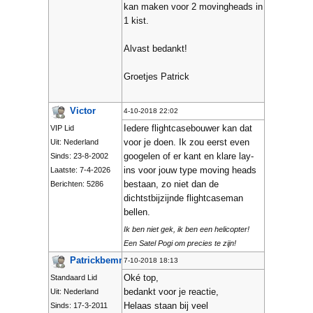
kan maken voor 2 movingheads in
1 kist.
Alvast bedankt!
Groetjes Patrick
Victor
4-10-2018 22:02
Iedere flightcasebouwer kan dat
VIP Lid
voor je doen. Ik zou eerst even
Uit: Nederland
googelen of er kant en klare lay-
Sinds: 23-8-2002
ins voor jouw type moving heads
Laatste: 7-4-2026
bestaan, zo niet dan de
Berichten: 5286
dichtstbijzijnde flightcaseman
bellen.
Ik ben niet gek, ik ben een helicopter!
Een Satel Pogi om precies te zijn!
Patrickbemmel
7-10-2018 18:13
Oké top,
Standaard Lid
bedankt voor je reactie,
Uit: Nederland
Helaas staan bij veel
Sinds: 17-3-2011