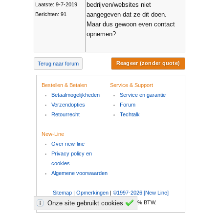
bedrijven/websites niet
Laatste: 9-7-2019
aangegeven dat ze dit doen.
Berichten: 91
Maar dus gewoon even contact
opnemen?
Reageer (zonder quote)
Terug naar forum
Bestellen & Betalen
Service & Support
Betaalmogelijkheden
Service en garantie
Verzendopties
Forum
Retourrecht
Techtalk
New-Line
Over new-line
Privacy policy en
cookies
Algemene voorwaarden
Sitemap
|
Opmerkingen
|
©1997-2026 [New Line]
Onze site gebruikt cookies
Al onze prijzen zijn inclusief 21% BTW.