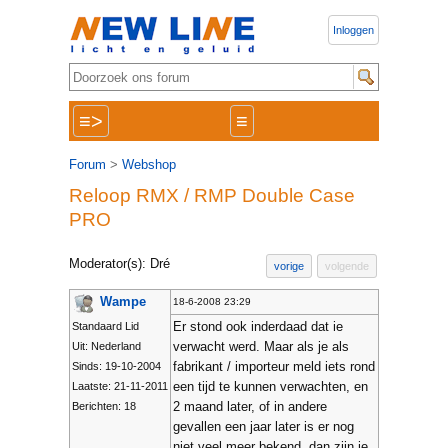
Inloggen
≡>
≡
Forum
>
Webshop
Reloop RMX / RMP Double Case
PRO
Moderator(s): Dré
vorige
volgende
Wampe
18-6-2008 23:29
Er stond ook inderdaad dat ie
Standaard Lid
verwacht werd. Maar als je als
Uit: Nederland
fabrikant / importeur meld iets rond
Sinds: 19-10-2004
een tijd te kunnen verwachten, en
Laatste: 21-11-2011
2 maand later, of in andere
Berichten: 18
gevallen een jaar later is er nog
niet veel meer bekend, dan zijn je