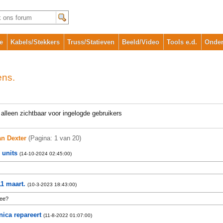
e
Kabels/Stekkers
Truss/Statieven
Beeld/Video
Tools e.d.
Onder
ens.
alleen zichtbaar voor ingelogde gebruikers
van Dexter
(Pagina: 1 van 20)
 units
(14-10-2024 02:45:00)
1 maart.
(10-3-2023 18:43:00)
mee?
nica repareert
(11-8-2022 01:07:00)