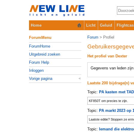
Home
Licht
Geluid
Flightcas
Forum
> Profiel
ForumMenu
Gebruikersgegev
ForumHome
Uitgebreid zoeken
Het profiel van Dexter
Forum Help
Gegevens van leden zijn 
Inloggen
Vorige pagina
Laatste 200 bijdrage(n) 
Topic:
PA kasten met TAD
KF850T om precies te zijn.
Topic:
PA markt 2023 op 1
Laatste editie? Stoppen ze er
Topic:
Iemand die elektro