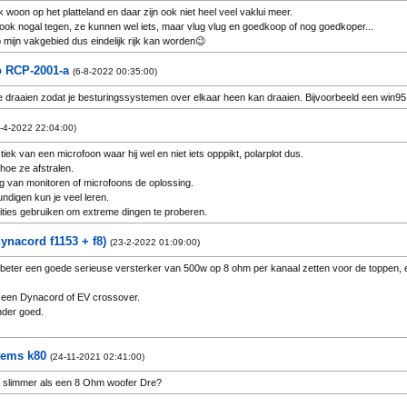
Ik woon op het platteland en daar zijn ook niet heel veel vaklui meer.
n ook nogal tegen, ze kunnen wel iets, maar vlug vlug en goedkoop of nog goedkoper...
p mijn vakgebied dus eindelijk rijk kan worden😉
o RCP-2001-a
(6-8-2022 00:35:00)
e draaien zodat je besturingssystemen over elkaar heen kan draaien. Bijvoorbeeld een win9
-4-2022 22:04:00)
tiek van een microfoon waar hij wel en niet iets opppikt, polarplot dus.
hoe ze afstralen.
ng van monitoren of microfoons de oplossing.
ndigen kun je veel leren.
etities gebruiken om extreme dingen te proberen.
 zijn.
ynacord f1153 + f8)
 met galm vs een klein dorpshuis.
(23-2-2022 01:09:00)
anders en vereisen beide een andere aanpak, zelfs mogelijk andere apparatuur.
 beter een goede serieuse versterker van 500w op 8 ohm per kanaal zetten voor de toppen,
ngen en opstellingen geprobeerd?
et een Dynacord of EV crossover.
nder goed.
sterkers kun je beter
tems k80
el voor deze sets bedoeld.
(24-11-2021 02:41:00)
open is mijn ervaring.
 slimmer als een 8 Ohm woofer Dre?