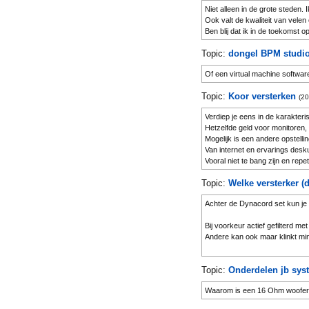
Niet alleen in de grote steden. 
Ook valt de kwaliteit van vele
Ben blij dat ik in de toekomst o
Topic:
dongel BPM studi
Of een virtual machine softwar
Topic:
Koor versterken
(20
Verdiep je eens in de karakteris
Hetzelfde geld voor monitoren, 
Mogelijk is een andere opstelli
Van internet en ervarings desku
Vooral niet te bang zijn en rep
Iedere locatie kan en zal anders
Topic:
Welke versterker (d
Bijvoorbeeld neem een kerkzaal
Deze zijn akoestisch compleet 
Achter de Dynacord set kun je
Heb je al andere mics, instelli
Bij voorkeur actief gefilterd m
Andere kan ook maar klinkt mi
De Dynacord en EV systeemver
Topic:
Onderdelen jb sys
links laten liggen, al zijn die w
Er gaat dan een wereld voor je 
Waarom is een 16 Ohm woofer