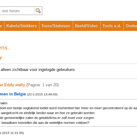
e
Kabels/Stekkers
Truss/Statieven
Beeld/Video
Tools e.d.
Onder
ens.
y
alleen zichtbaar voor ingelogde gebruikers
van Eddy wally
(Pagina: 1 van 20)
men in Belgie
(22-1-2015 13:49:00)
halen.
boel een beetje oogluikend toeliet word momenteel hier meer en meer gecontroleerd op de a
 aangekocht en eindelijk beslist waar en hoe ze gebruikt worden.
de gemeentelijke zalen de geluidsfirma er zelf moet voor zorgen.
r betaalbare toestellen die aan de wettelijke normen voldoen?
1-2015 11:31:00)