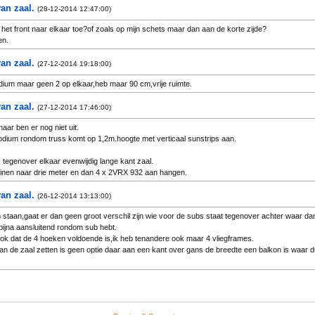
an zaal.
ten maar die zijn naderhand gratis verholpen.
(28-12-2014 12:47:00)
prima geluid hoewel de meeste DJ's dit naderhand toch om zeep helpen.
het front naar elkaar toe?of zoals op mijn schets maar dan aan de korte zijde?
wat een enorm voordeel is wat betreft service.
en.
an zaal.
(27-12-2014 19:18:00)
um maar geen 2 op elkaar,heb maar 90 cm,vrije ruimte.
an zaal.
(27-12-2014 17:46:00)
aar ben er nog niet uit.
podium rondom truss komt op 1,2m.hoogte met verticaal sunstrips aan.
 tegenover elkaar evenwijdig lange kant zaal.
einen naar drie meter en dan 4 x 2VRX 932 aan hangen.
an zaal.
(26-12-2014 13:13:00)
 geluid bij DJ maak ik me minder zorgen,die mannen zijn toch al half doof en zetten monitors
looien met processor nog net lukken maar speakers nog gaan verplaatsen zal niet meer lukk
 staan,gaat er dan geen groot verschil zijn wie voor de subs staat tegenover achter waar da
ik verkeerd
 bijna aansluitend rondom sub hebt.
ook dat de 4 hoeken voldoende is,ik heb tenandere ook maar 4 vliegframes.
n de zaal zetten is geen optie daar aan een kant over gans de breedte een balkon is waar 