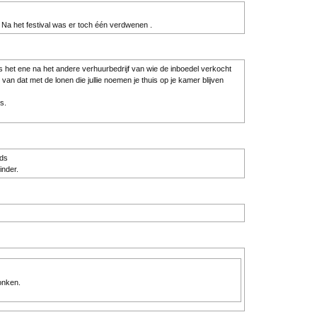
n Na het festival was er toch één verdwenen .
s het ene na het andere verhuurbedrijf van wie de inboedel verkocht
van dat met de lonen die jullie noemen je thuis op je kamer blijven
s.
eds
inder.
onken.