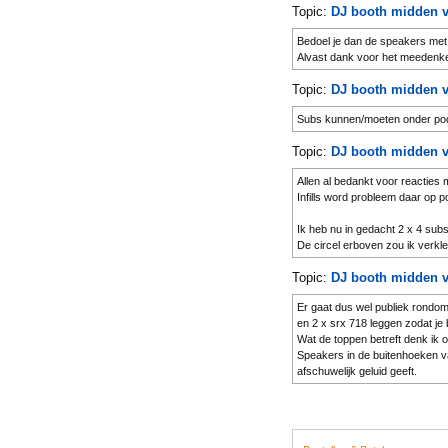
Topic:
DJ booth midden v
De tafel had wel wat kinderziek
Alle uitgangen op XLR en een 
Bedoel je dan de speakers met 
Is nog steeds made in Belgium 
Alvast dank voor het meedenk
Topic:
DJ booth midden v
Subs kunnen/moeten onder podi
Topic:
DJ booth midden v
Allen al bedankt voor reacties m
Infills word probleem daar op 
Ik heb nu in gedacht 2 x 4 subs
De circel erboven zou ik verkl
zo iets
Topic:
DJ booth midden v
Dit alles mono aansturen.Om het
Wegens tijdsgebrek gaat wat k
Er gaat dus wel publiek rondom
Wat denken jullie ervan of ben 
en 2 x srx 718 leggen zodat je
Wat de toppen betreft denk ik 
Speakers in de buitenhoeken va
afschuwelijk geluid geeft.