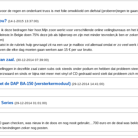
k voor de regen en onderkant truss is met folie omwikkeld om diefstal (proberen)tegen te gaa
nou?
(14-1-2015 13:37:00)
ik deze bedragen hier hoor.Mijn zoon werkt voor verschillende online veilingbureaus en het i
kleinste.In Belgie doen 75% deze job als bijberoep en zijn met minder tevreden,ik ben er zeker 
gen)
tst in de rubriek hulp gevraagd zit na een uur je mailbox vol allemaal omdat er zo veel werk i
even die elke dag moeten gaan werken aan 15 € per uur brutto.
an zaal.
(30-12-2014 07:39:00)
tellinggen in dezelfde zaal zaten subs ook steeds onder podium en hebben dat probleem ste
rzwaard en sinds er bijna niet meer met vinyl of CD gedraaid word stelt dat probleem zich m
et de DAP BA-150 (versterkermoduul)
(29-12-2014 14:41:00)
 Series
(29-12-2014 01:01:00)
gaan checken, was nieuw in de doos en nog nooit gebruikt....700 euro en de deal was bekl
'n bevindingen zeker nog posten.
s niet te vergelijken met een MX180.