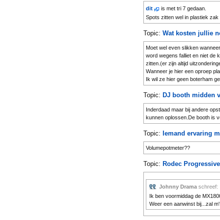
dit
is met tri 7 gedaan.
Spots zitten wel in plastiek za
Topic:
Wat kosten jullie 
Moet wel even slikken wanneer 
word wegens falliet en niet de 
zitten.(er zijn altijd uitzonderin
Wanneer je hier een oproep plaa
Ik wil ze hier geen boterham g
Topic:
DJ booth midden v
Inderdaad maar bij andere ops
kunnen oplossen.De booth is ve
Topic:
Iemand ervaring m
Volumepotmeter??
Topic:
Rodec Progressive
Johnny Drama
schreef:
Ik ben voormiddag de MX1800 
Weer een aanwinst bij...zal m
Gebruik al lang de MX1800 en i