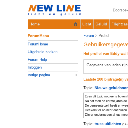
Home
Licht
Geluid
Flightcas
Forum
> Profiel
ForumMenu
Gebruikersgegev
ForumHome
Uitgebreid zoeken
Het profiel van Eddy wall
Forum Help
Gegevens van leden zijn 
Inloggen
Vorige pagina
Laatste 200 bijdrage(n) 
Topic:
Nieuwe geluidsnor
Even dit topic nog eens boven 
Na dat men de eerste jaren de 
De gemeente zelf heeft er twee
Het komt er op neer dat buiten 
Zijn er ondertussen al iets mee
Topic:
truss uitlichten
(19-