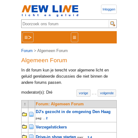
Inloggen
≡>
≡
Forum
> Algemeen Forum
Algemeen Forum
In dit forum kun je terecht voor algemene licht en
geluid gerelateerde discussies die niet binnen de
andere forums passen.
moderator(s): Dré
vorige
..
..
volgende
Forum: Algemeen Forum
!
DJ's gezocht in de omgeving Den Haag
pag: ..
2
Verzegelstickers
Drive-in show starten
pag: ..
3
4