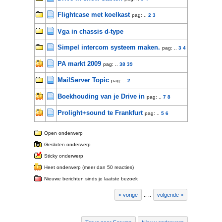
Flightcase met koelkast
pag: ..
2
3
Vga in chassis d-type
Simpel intercom systeem maken.
pag: ..
3
4
PA markt 2009
pag: ..
38
39
MailServer Topic
pag: ..
2
Boekhouding van je Drive in
pag: ..
7
8
Prolight+sound te Frankfurt
pag: ..
5
6
Open onderwerp
Gesloten onderwerp
Sticky onderwerp
Heet onderwerp (meer dan 50 reacties)
Nieuwe berichten sinds je laatste bezoek
vorige
..
..
volgende