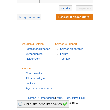
vorige
..
volgende
Reageer (zonder quote)
Terug naar forum
Bestellen & Betalen
Service & Support
Betaalmogelijkheden
Service en garantie
Verzendopties
Forum
Retourrecht
Techtalk
New-Line
Over new-line
Privacy policy en
cookies
Algemene voorwaarden
Sitemap
|
Opmerkingen
|
©1997-2026 [New Line]
Al onze prijzen zijn inclusief 21% BTW.
Onze site gebruikt cookies