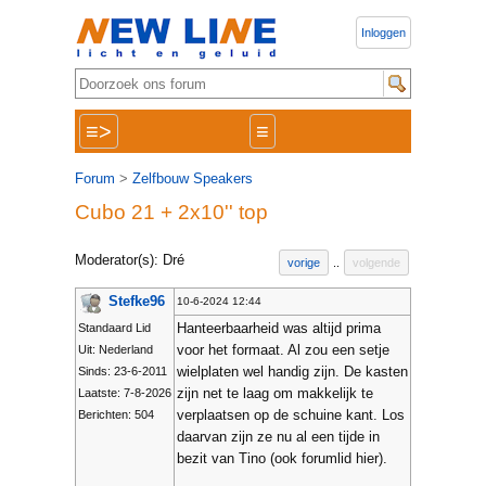
Inloggen
≡>
≡
Forum
>
Zelfbouw Speakers
Cubo 21 + 2x10'' top
Moderator(s): Dré
vorige
..
volgende
Stefke96
10-6-2024 12:44
Hanteerbaarheid was altijd prima
Standaard Lid
voor het formaat. Al zou een setje
Uit: Nederland
wielplaten wel handig zijn. De kasten
Sinds: 23-6-2011
zijn net te laag om makkelijk te
Laatste: 7-8-2026
verplaatsen op de schuine kant. Los
Berichten: 504
daarvan zijn ze nu al een tijde in
bezit van Tino (ook forumlid hier).