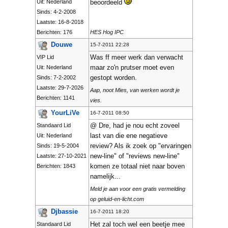
Uit: Nederland
beoordeeld
Sinds: 4-2-2008
Laatste: 16-8-2018
Berichten: 176
HES Hog IPC
Douwe
15-7-2011 22:28
Was ff meer werk dan verwacht
VIP Lid
maar zo'n prutser moet even
Uit: Nederland
gestopt worden.
Sinds: 7-2-2002
Laatste: 29-7-2026
Aap, noot Mies, van werken wordt je
Berichten: 1141
vies.
YourLiVe
16-7-2011 08:50
@ Dre, had je nou echt zoveel
Standaard Lid
last van die ene negatieve
Uit: Nederland
review? Als ik zoek op "ervaringen
Sinds: 19-5-2004
new-line" of "reviews new-line"
Laatste: 27-10-2021
komen ze totaal niet naar boven
Berichten: 1843
namelijk...
Meld je aan voor een gratis vermelding
op geluid-en-licht.com
Djbassie
16-7-2011 18:20
Het zal toch wel een beetje mee
Standaard Lid