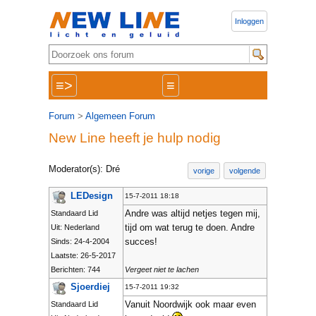
Inloggen
≡>
≡
Forum
>
Algemeen Forum
New Line heeft je hulp nodig
Moderator(s): Dré
vorige
volgende
LEDesign
15-7-2011 18:18
Andre was altijd netjes tegen mij,
Standaard Lid
tijd om wat terug te doen. Andre
Uit: Nederland
succes!
Sinds: 24-4-2004
Laatste: 26-5-2017
Berichten: 744
Vergeet niet te lachen
Sjoerdiej
15-7-2011 19:32
Vanuit Noordwijk ook maar even
Standaard Lid