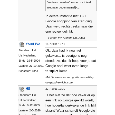
"reviews new-line" komen ze totaal
niet naar boven namelijk...
In eerste instantie niet TOT
Google shopping van start ging.
Daar werd rechtstreeks naar die
ene review gelinkt.
-- Pardon my French, I'm Dutch --
YourLiVe
18-7-2011 19:19
Ok, daar had ik nog niet
Standaard Lid
gekeken... is overigens nog
Uit: Nederland
steeds zo, dus ik hoop voor je dat
Sinds: 19-5-2004
Google snel weer even langs
Laatste: 27-10-2021
trustpilot komt.
Berichten: 1843
Meld je aan voor een gratis vermelding
op geluid-en-licht.com
HS
22-7-2011 12:30
Is het niet zo dat hoe vaker er op
Standaard Lid
een link op Google geklikt wordt,
Uit: Nederland
hoe hoger/langer/vaker de link blijf
Sinds: 8-12-2005
staan? Waar scharrelt Google die
Laatste: 2-3-2026