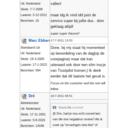
vallen!
Uit: Nederland
Sinds: 7-7-2008
maar idg ik vind idd juist de
Laatste: 3-12-2012
service super bij jullie dus.. dom
Berichten: 15
geklaag altijd!
super super friezen!!
Marc Ebbers
17-7-2011 13:53
Done, bij mij staat hij momenteel
Standaard Lid
op beoordeling van de dag(op de
Uit: Nederland
voorpagina) maar dat kan
Sinds: 19-3-2005
uiteraard ook door een slim trucje
Laatste: 17-1-2023
van Trustpilot komen;) Ik denk
Berichten: 594
eerder dat dit laatste het geval is.
Focus on the customer and the rest will
follow.
Dré
18-7-2011 08:51
Administrator
YourLiVe
schreef:
Uit: Nederland
@ Dre, had je nou echt zoveel last
Sinds: 17-11-2001
van die ene negatieve review? Als ik
Laatste: 9-8-2026
zoek op "ervaringen new-line" of
Berichten: 13448