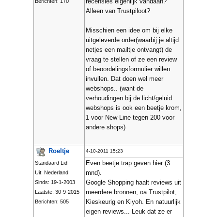
recensies eigenlijk vandaan?
Berichten: 170
Alleen van Trustpiloot?
Misschien een idee om bij elke
uitgeleverde order(waarbij je altijd
netjes een mailtje ontvangt) de
vraag te stellen of ze een review
of beoordelingsformulier willen
invullen. Dat doen wel meer
webshops.. (want de
verhoudingen bij de licht/geluid
webshops is ook een beetje krom,
1 voor New-Line tegen 200 voor
andere shops)
Roeltje
4-10-2011 15:23
Even beetje trap geven hier (3
Standaard Lid
mnd).
Uit: Nederland
Google Shopping haalt reviews uit
Sinds: 19-1-2003
meerdere bronnen, oa Trustpilot,
Laatste: 30-9-2015
Kieskeurig en Kiyoh. En natuurlijk
Berichten: 505
eigen reviews... Leuk dat ze er